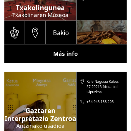
Txakolingunea
Txakolinaren Museoa
Bakio
Más info
Kale Nagusia Kalea,
37 20213 Idiazabal
Gipuzkoa
+34 943 188 203
Gaztaren
Interpretazio Zentroa
Antzinako usadioa