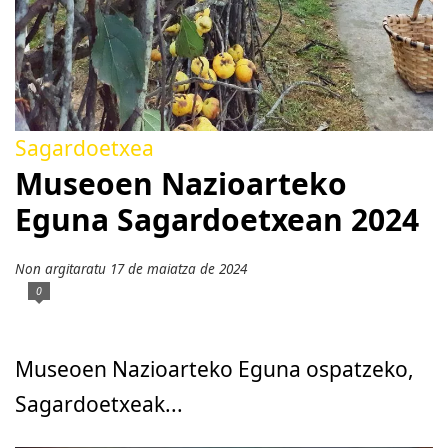
Sagardoetxea
Museoen Nazioarteko
Eguna Sagardoetxean 2024
Non argitaratu 17 de maiatza de 2024
0
Museoen Nazioarteko Eguna ospatzeko,
Sagardoetxeak...