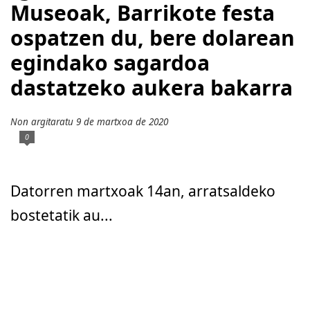
Museoak, Barrikote festa
ospatzen du, bere dolarean
egindako sagardoa
dastatzeko aukera bakarra
Non argitaratu 9 de martxoa de 2020
0
Datorren martxoak 14an, arratsaldeko
bostetatik au...