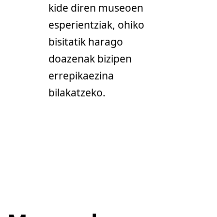
kide diren museoen
esperientziak, ohiko
bisitatik harago
doazenak bizipen
errepikaezina
bilakatzeko.