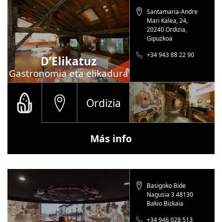
Santamaria-Andre
Mari Kalea, 24,
20240 Ordizia,
Gipuzkoa
+34 943 88 22 90
D’Elikatuz
Gastronomia eta elikadura
Ordizia
Más info
Basigoko Bide
Nagusia 3 48130
Bakio Bizkaia
+34 946 028 513