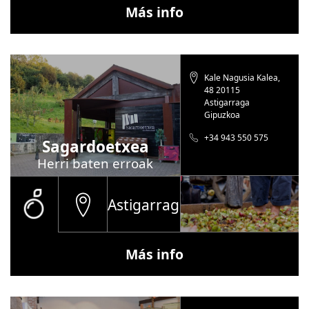
Más info
Gatzaga
Kale Nagusia Kalea,
48 20115
Astigarraga
Gipuzkoa
+34 943 550 575
Sagardoetxea
Herri baten erroak
Astigarraga
Más info