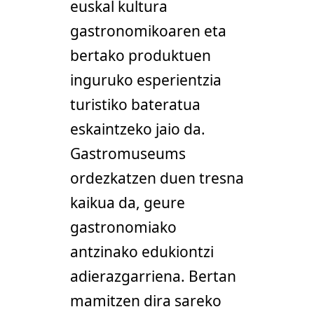
euskal kultura
gastronomikoaren eta
bertako produktuen
inguruko esperientzia
turistiko bateratua
eskaintzeko jaio da.
Gastromuseums
ordezkatzen duen tresna
kaikua da, geure
gastronomiako
antzinako edukiontzi
adierazgarriena. Bertan
mamitzen dira sareko