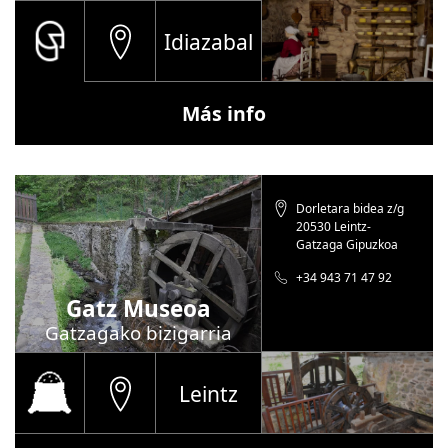
Idiazabal
Más info
Dorletara bidea z/g
20530 Leintz-
Gatzaga Gipuzkoa
+34 943 71 47 92
Gatz Museoa
Gatzagako bizigarria
Leintz