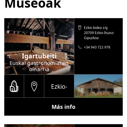
Museoak
Ezkio bidea z/g
20709 Ezkio-Itsaso
Gipuzkoa
+34 943 722 978
Igartubeiti
Euskal gastronomiaren
oinarria
Ezkio-
Más info
Itsaso