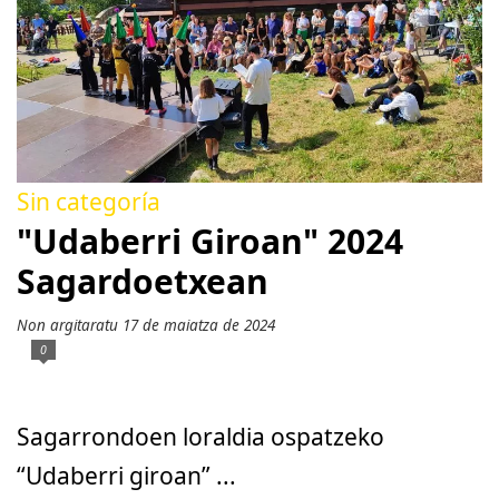
Sin categoría
"Udaberri Giroan" 2024
Sagardoetxean
Non argitaratu 17 de maiatza de 2024
0
Sagarrondoen loraldia ospatzeko
“Udaberri giroan” ...