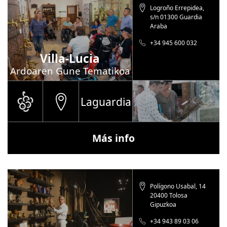
Logroño Errepidea,
s/n 01300 Guardia
Araba
+34 945 600 032
Villa-Lucia
Ardoaren Gune Tematikoa
Laguardia
Más info
Polígono Usabal, 14
20400 Tolosa
Gipuzkoa
+34 943 89 03 06