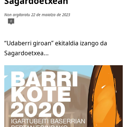
Sagardoetxean
Non argitaratu 22 de maiatza de 2023
0
“Udaberri giroan” ekitaldia izango da
Sagardoetxea...