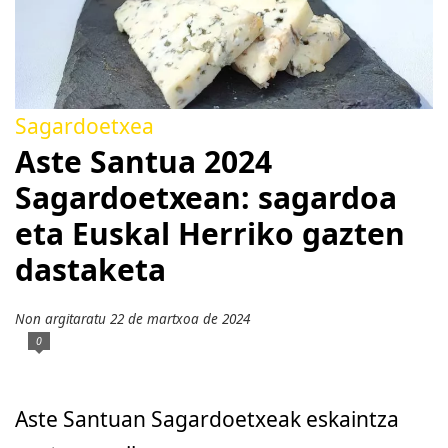
Sagardoetxea
Aste Santua 2024
Sagardoetxean: sagardoa
eta Euskal Herriko gazten
dastaketa
Non argitaratu 22 de martxoa de 2024
0
Aste Santuan Sagardoetxeak eskaintza