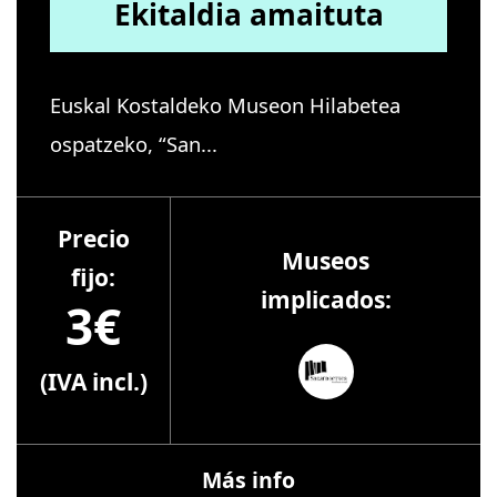
Ekitaldia amaituta
Euskal Kostaldeko Museon Hilabetea
ospatzeko, “San...
Precio
Museos
fijo:
implicados:
3€
(IVA incl.)
Más info