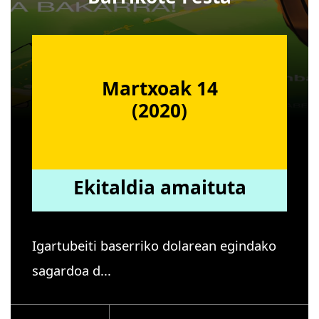
Martxoak 14
(2020)
Ekitaldia amaituta
Igartubeiti baserriko dolarean egindako
sagardoa d...