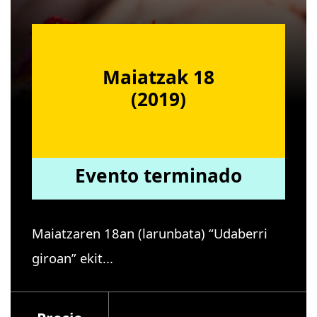
Maiatzak 18
(2019)
Evento terminado
Maiatzaren 18an (larunbata) “Udaberri
giroan” ekit...