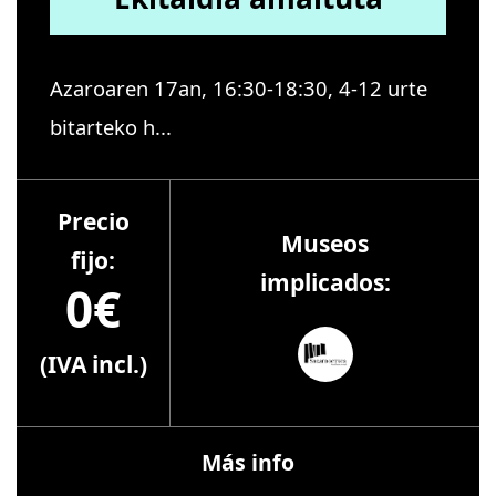
Azaroaren 17an, 16:30-18:30, 4-12 urte
bitarteko h...
Precio
Museos
fijo:
implicados:
0€
(IVA incl.)
Más info