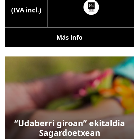
(IVA incl.)
Más info
“Udaberri giroan” ekitaldia
Sagardoetxean