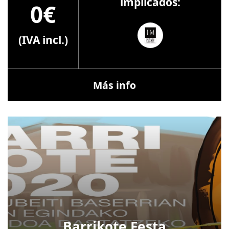
implicados:
0€
(IVA incl.)
Más info
Barrikote Festa