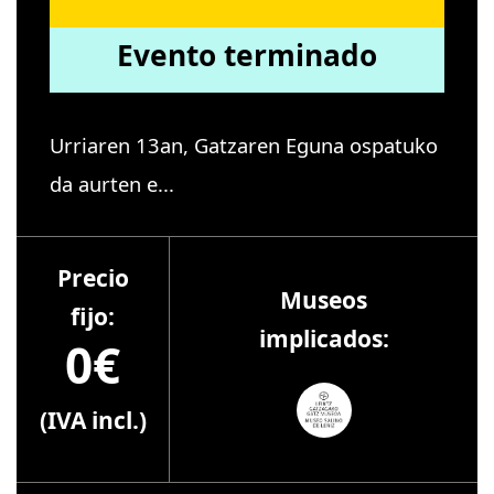
Evento terminado
Urriaren 13an, Gatzaren Eguna ospatuko
da aurten e...
Precio
Museos
fijo:
implicados:
0€
(IVA incl.)