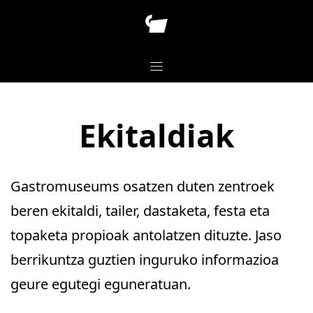
Ekitaldiak
Gastromuseums osatzen duten zentroek
beren ekitaldi, tailer, dastaketa, festa eta
topaketa propioak antolatzen dituzte. Jaso
berrikuntza guztien inguruko informazioa
geure egutegi eguneratuan.