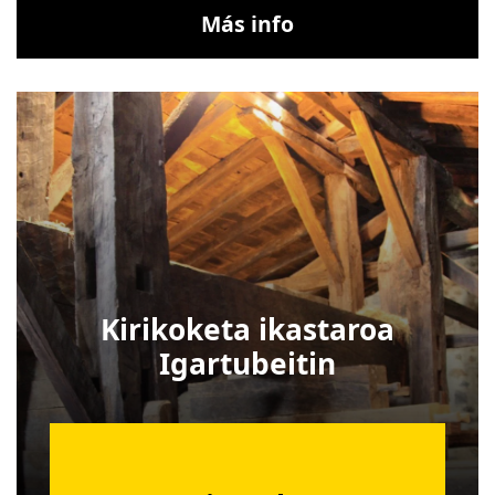
Más info
Kirikoketa ikastaroa
Igartubeitin