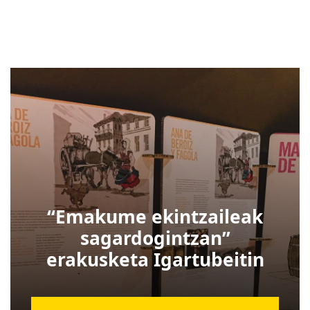
“Emakume ekintzaileak
sagardogintzan”
erakusketa Igartubeitin