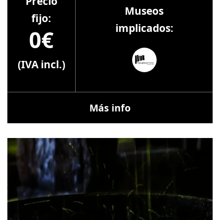
Precio
Museos
fijo:
implicados:
0€
(IVA incl.)
Más info