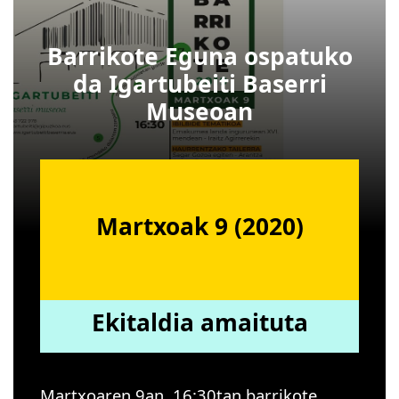
Barrikote Eguna ospatuko
da Igartubeiti Baserri
Museoan
Martxoak 9 (2020)
Ekitaldia amaituta
Martxoaren 9an, 16:30tan barrikote