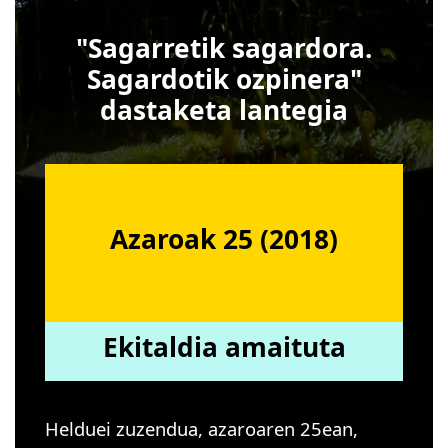
"Sagarretik sagardora.
Sagardotik ozpinera"
dastaketa lantegia
Azaroak 25 (2018)
Ekitaldia amaituta
Helduei zuzendua, azaroaren 25ean,