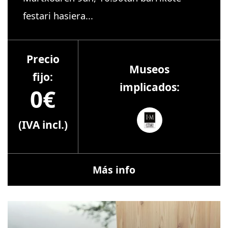
festari hasiera...
Precio
Museos
fijo:
implicados:
0€
(IVA incl.)
Más info