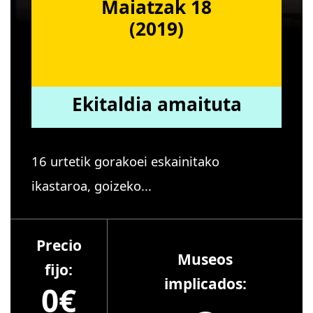
Maiatzak 18
(2019)
Ekitaldia amaituta
16 urtetik gorakoei eskainitako
ikastaroa, goizeko...
Precio
Museos
fijo:
implicados:
0€