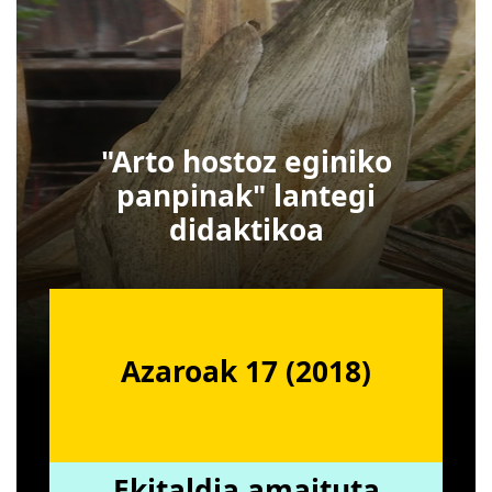
"Arto hostoz eginiko
panpinak" lantegi
didaktikoa
Azaroak 17 (2018)
Ekitaldia amaituta