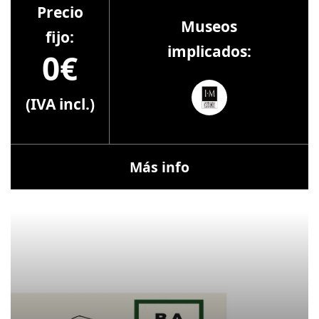
Precio
Museos
fijo:
implicados:
0€
(IVA incl.)
Más info