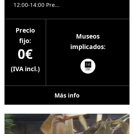
12:00-14:00 Pre...
Precio
Museos
fijo:
implicados:
0€
(IVA incl.)
Más info