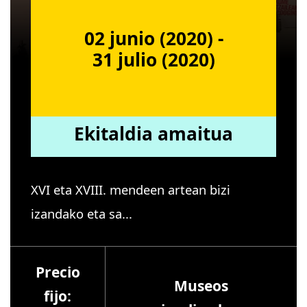
02 junio (2020) -
31 julio (2020)
Ekitaldia amaitua
XVI eta XVIII. mendeen artean bizi
izandako eta sa...
Precio
Museos
fijo: