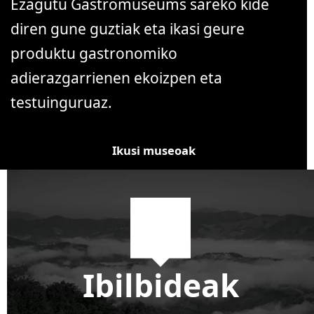
Ezagutu Gastromuseums sareko kide
diren gune guztiak eta ikasi geure
produktu gastronomiko
adierazgarrienen ekoizpen eta
testuinguruaz.
Ikusi museoak
Ibilbideak