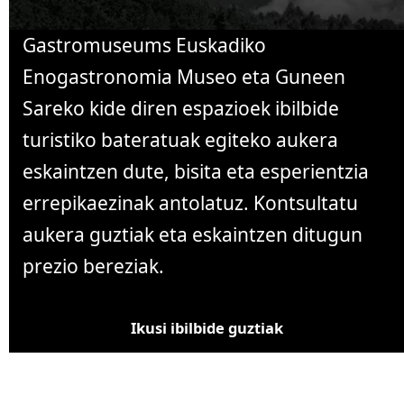
Gastromuseums Euskadiko
Enogastronomia Museo eta Guneen
Sareko kide diren espazioek ibilbide
turistiko bateratuak egiteko aukera
eskaintzen dute, bisita eta esperientzia
errepikaezinak antolatuz. Kontsultatu
aukera guztiak eta eskaintzen ditugun
prezio bereziak.
Ikusi ibilbide guztiak