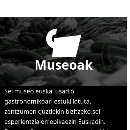
Museoak
Sei museo euskal usadio
gastronomikoari estuki lotuta,
zentzumen guztiekin bizitzeko sei
esperientzia errepikaezin Euskadin.