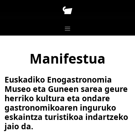
Manifestua
Euskadiko Enogastronomia
Museo eta Guneen sarea geure
herriko kultura eta ondare
gastronomikoaren inguruko
eskaintza turistikoa indartzeko
jaio da.