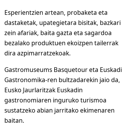
Esperientzien artean, probaketa eta
dastaketak, upategietara bisitak, bazkari
zein afariak, baita gazta eta sagardoa
bezalako produktuen ekoizpen tailerrak
dira azpimarratzekoak.
Gastromuseums Basquetour eta Euskadi
Gastronomika-ren bultzadarekin jaio da,
Eusko Jaurlaritzak Euskadin
gastronomiaren inguruko turismoa
sustatzeko abian jarritako ekimenaren
baitan.