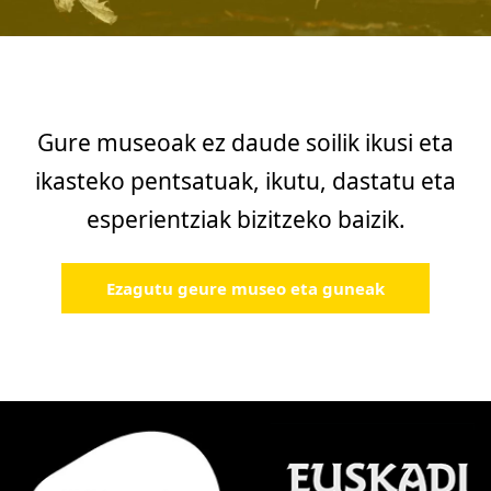
Gure museoak ez daude soilik ikusi eta
ikasteko pentsatuak, ikutu, dastatu eta
esperientziak bizitzeko baizik.
Ezagutu geure museo eta guneak