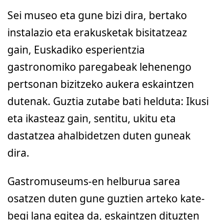
Sei museo eta gune bizi dira, bertako
instalazio eta erakusketak bisitatzeaz
gain, Euskadiko esperientzia
gastronomiko paregabeak lehenengo
pertsonan bizitzeko aukera eskaintzen
dutenak. Guztia zutabe bati helduta: Ikusi
eta ikasteaz gain, sentitu, ukitu eta
dastatzea ahalbidetzen duten guneak
dira.
Gastromuseums-en helburua sarea
osatzen duten gune guztien arteko kate-
begi lana egitea da, eskaintzen dituzten