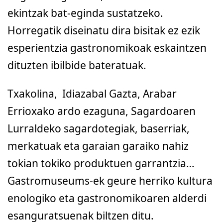
ekintzak bat-eginda sustatzeko.
Horregatik diseinatu dira bisitak ez ezik
esperientzia gastronomikoak eskaintzen
dituzten ibilbide bateratuak.
Txakolina, Idiazabal Gazta, Arabar
Errioxako ardo ezaguna, Sagardoaren
Lurraldeko sagardotegiak, baserriak,
merkatuak eta garaian garaiko nahiz
tokian tokiko produktuen garrantzia…
Gastromuseums-ek geure herriko kultura
enologiko eta gastronomikoaren alderdi
esanguratsuenak biltzen ditu.