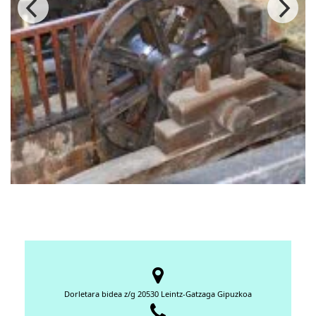
Dorletara bidea z/g 20530 Leintz-Gatzaga Gipuzkoa