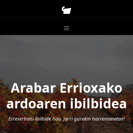
Arabar Errioxako
ardoaren ibilbidea
Erreserbatu ibilbide hau. Jarri gurekin harremanetan!