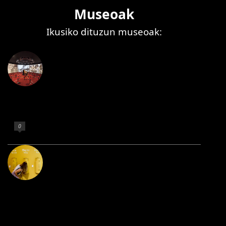
Museoak
Ikusiko dituzun museoak:
Txakolingunea
Non argitaratu 18 de martxoa de 2020
0
Gaztaren Interpretazio
Zentroa