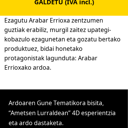
GALDETU
(IVA incl.)
Ezagutu Arabar Errioxa zentzumen
guztiak erabiliz, murgil zaitez upategi-
kobazulo ezagunetan eta gozatu bertako
produktuez, bidai honetako
protagonistak lagunduta: Arabar
Errioxako ardoa.
12:00
Ardoaren Gune Tematikora bisita,
“Ametsen Lurraldean” 4D esperientzia
eta ardo dastaketa.