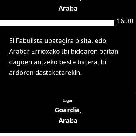
Araba
16:30
El Fabulista upategira bisita, edo
Arabar Errioxako Ibilbidearen baitan
dagoen antzeko beste batera, bi
ardoren dastaketarekin.
Lugar:
Goardia,
Araba