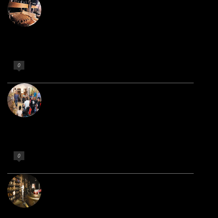
Igartubeiti
Non argitaratu 18 de martxoa de 2020
0
Villa-Lucia
Non argitaratu 18 de martxoa de 2020
0
Rafa Gorrotxategi