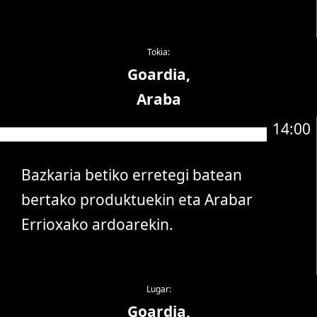
Tokia:
Goardia,
Araba
14:00
Bazkaria betiko erretegi batean
bertako produktuekin eta Arabar
Errioxako ardoarekin.
Lugar:
Goardia,