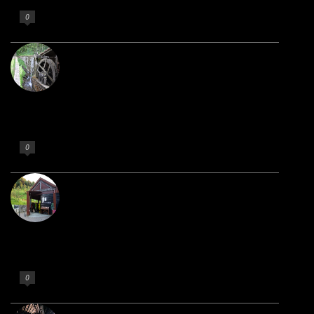
Non argitaratu 18 de martxoa de 2020
0
Gatz Museoa
Non argitaratu 18 de martxoa de 2020
0
Sagardoetxea
Non argitaratu 18 de martxoa de 2020
0