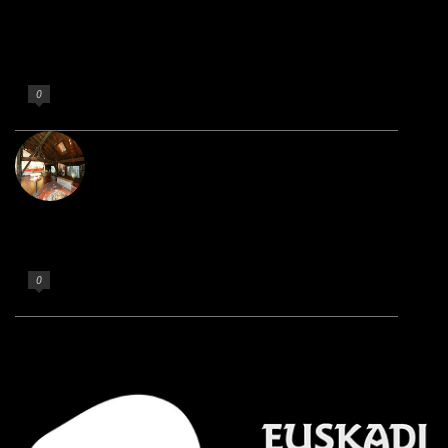
Txokolate Museum
Non argitaratu 1 de iraila de 2021
0
D’Elikatuz
Non argitaratu 15 de martxoa de 2020
0